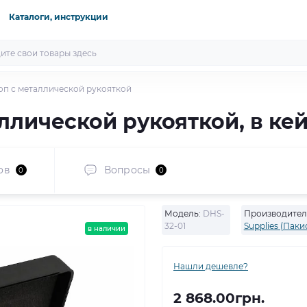
Каталоги, инструкции
п с металлической рукояткой
ллической рукояткой, в ке
ов
Вопросы
0
0
Модель:
DHS-
Производител
32-01
Supplies (Паки
в наличии
Нашли дешевле?
2 868.00грн.