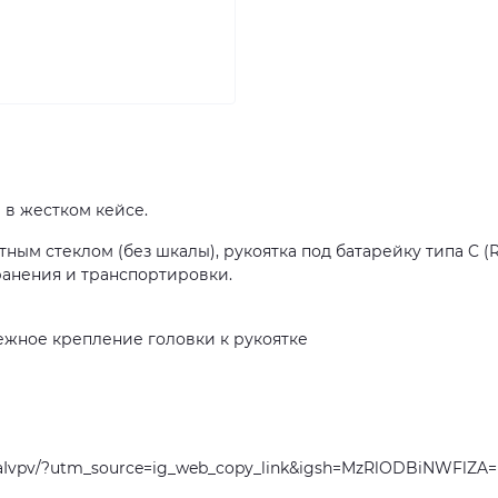
 в жестком кейсе.
тным стеклом (без шкалы), рукоятка под батарейку типа C (R
хранения и транспортировки.
ежное крепление головки к рукоятке
aIvpv/?utm_source=ig_web_copy_link&igsh=MzRlODBiNWFlZA=