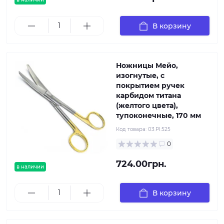
В корзину
Ножницы Мейо,
изогнутые, с
покрытием ручек
карбидом титана
(желтого цвета),
тупоконечные, 170 мм
Код товара:
03.PI.525
0
724.00грн.
в наличии
В корзину