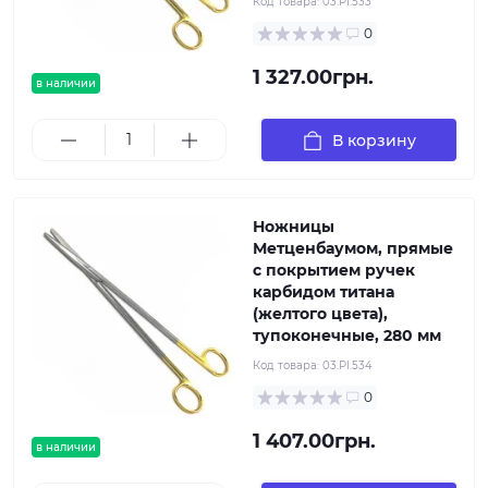
Код товара:
03.PI.533
0
1 327.00грн.
в наличии
В корзину
Ножницы
Метценбаумом, прямые
с покрытием ручек
карбидом титана
(желтого цвета),
тупоконечные, 280 мм
Код товара:
03.PI.534
0
1 407.00грн.
в наличии