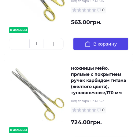
Код товара:
03.PI.516
0
563.00грн.
в наличии
В корзину
Ножницы Мейо,
прямые с покрытием
ручек карбидом титана
(желтого цвета),
тупоконечные,170 мм
Код товара:
03.PI.523
0
724.00грн.
в наличии