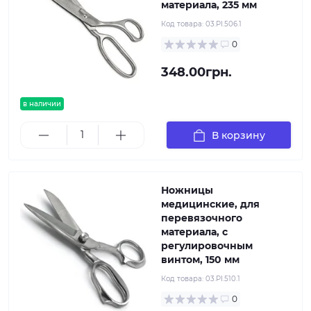
материала, 235 мм
Код товара:
03.PI.506.1
0
348.00грн.
в наличии
В корзину
Ножницы
медицинские, для
перевязочного
материала, с
регулировочным
винтом, 150 мм
Код товара:
03.PI.510.1
0