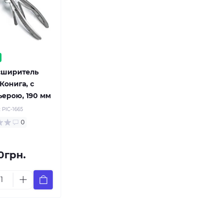
сширитель
Конига, с
ерою, 190 мм
:
PIC-1665
0
0грн.