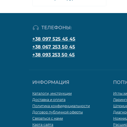
Щипцы для введения
катетера
ТЕЛЕФОНЫ:
Щипцы ЛОР
+38 097 525 45 45
+38 067 253 50 45
Щипцы разные
+38 093 253 50 45
ИНФОРМАЦИЯ
ПОП
Каталоги, инструкции
Иглы х
Доставка и оплата
Ларинг
Политика конфиденциальности
Шприцы
Договор публичной оферты
Диагно
Связаться с нами
Ножни
Карта сайта
Расшир