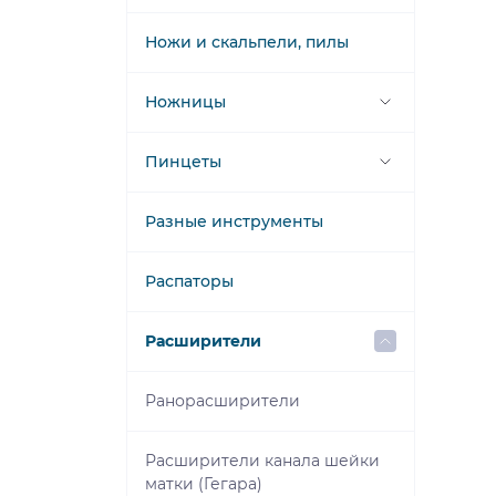
Лотки
Молотки хирургические
Ножи и скальпели, пилы
Контейнеры
Ножницы
Кипятильники
дезинфекционные
Ножницы для гипса, швов и
Пинцеты
повязок
Пинцеты анатомические
Разные инструменты
Ножницы
микрохирургические,
Пинцеты зубчатолапчатые
Распаторы
глазные
Пинцеты
Расширители
Ножницы операционные
микрохирургические
Ранорасширители
Пинцеты
офтальмологические
Расширители канала шейки
матки (Гегара)