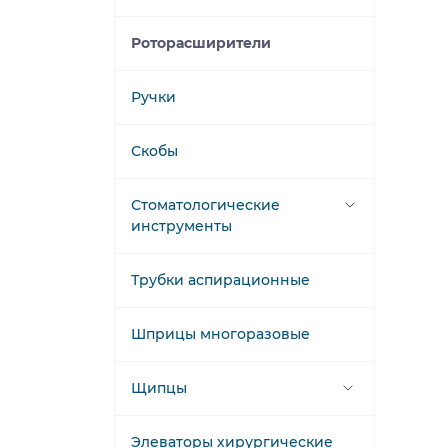
Пинцеты стоматологические
Роторасширители
Пинцеты ушные
Ручки
Пинцеты хирургические
Скобы
Стоматологические
инструменты
Зонды стоматологические
Трубки аспирационные
Пинцеты стоматологические
Шприцы многоразовые
Щипцы стоматологические
Щипцы
Элеватор зубний
Щипцы биопсийные
Элеваторы хирургические