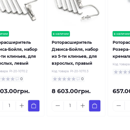
личии
в наличии
в наличии
орасширитель
Роторасширитель
Ротора
иса-Бойля, набор
Дэвиса-Бойля, набор
Розера-
-ти клиньев, для
из 5-ти клиньев, для
кремаль
ослых, левый
взрослых, правый
Код товара
овара:
PI-20-1070.2
Код товара:
PI-20-1070.3
0
0
603.00грн.
8 603.00грн.
657.0