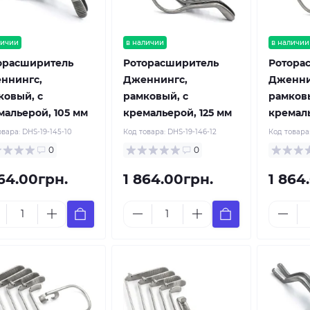
личии
в наличии
в наличии
орасширитель
Роторасширитель
Ротора
ннингс,
Дженнингс,
Дженни
ковый, с
рамковый, с
рамковы
мальерой, 105 мм
кремальерой, 125 мм
кремаль
овара:
DHS-19-145-10
Код товара:
DHS-19-146-12
Код товара
0
0
864.00грн.
1 864.00грн.
1 864