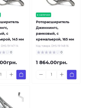
в наличии
сширитель
Роторасширитель
нгс,
Дженнингс,
й, с
рамковый, с
ерой, 145 мм
кремальерой, 165 мм
:
DHS-19-147-14
Код товара:
DHS-19-148-16
0
0
.00грн.
1 864.00грн.