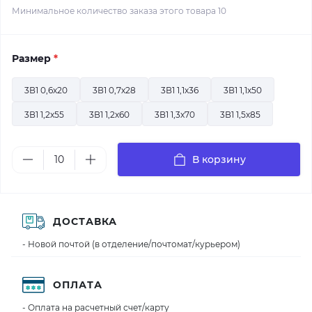
Минимальное количество заказа этого товара 10
Размер
*
3В1 0,6х20
3В1 0,7х28
3В1 1,1х36
3В1 1,1х50
3В1 1,2х55
3В1 1,2х60
3В1 1,3х70
3В1 1,5х85
В корзину
ДОСТАВКА
- Новой почтой (в отделение/почтомат/курьером)
ОПЛАТА
- Оплата на расчетный счет/карту