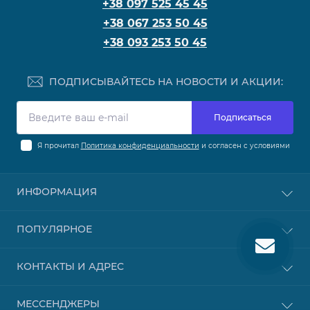
+38 097 525 45 45
+38 067 253 50 45
+38 093 253 50 45
ПОДПИСЫВАЙТЕСЬ НА НОВОСТИ И АКЦИИ:
Подписаться
Я прочитал
Политика конфиденциальности
и согласен с условиями
ИНФОРМАЦИЯ
Каталоги, инструкции
ПОПУЛЯРНОЕ
Доставка и оплата
Политика конфиденциальности
Иглы хирургические
КОНТАКТЫ И АДРЕС
Договор публичной оферты
Ларингоскопы
Связаться с нами
Шприцы многоразовые
medin.ukr@gmail.com
Карта сайта
МЕССЕНДЖЕРЫ
Диагностическое оборудование